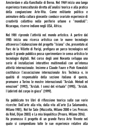
Amsterdam e alla Kunsthalle di Berna. Nel 1969 inizia una lunga
esperienza transculturale diretta all’analisi teorica e alla pratica
della congiunzione Arte-Vita. Come militante politico e
animatore della cultura giovanile conduce svariate esperienze di
creatività collettiva nelle periferie urbane e "mondiali”:
Nicaragua, riserve indiane negli USA, Africa.
Nel 1981 riprende l’attività nel mondo artistico. A partire dal
1985 inizia una ricerca artistica con le nuove tecnologie
attraverso l’elaborazione del progetto "Ixiana" che, presentato al
Parc de la Villette di Parigi, prefigura un parco tecnologico nel
quale il grande pubblico possa sperimentare in senso artistico le
tecnologie digitali. Nel corso degli anni Novanta sviluppa una
serie di installazioni interattive multimediali con un’intensa
attività internazionale. Insieme a Claude Faure e Piotr Kowalski
costituisce l’associazione internazionale Ars Technica e, in
qualità di responsabile della sezione italiana di questa,
promuove a Torino le mostre internazionali “Arslab. Metodi ed
emozioni” (1992), “Arslab. I sensi del virtuale” (1995), “Arslab.
I labirinti del corpo in gioco” (1999).
Ha pubblicato tre libri di riflessione teorica sulle sue varie
ricerche: Dall’arte alla vita, dalla vita all’arte (La Salamandra,
Milano 1981), Not for Sale (Mazzotta, Milano 2000 e Les Presses
du Réel, Dijon 2003) e La mia biopolitica (Prearo, Milano 2016).
Ha promosso il progetto di un grande Parco Arte Vivente nel
quale si compendiano tutte le sue esperienze relative alla
dialettica Natura/Cultura, aperto nel 2008 quale istituzione