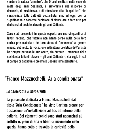
vendere la natura “a metro”, che Gilardi realizza nella seconda
metà degli anni Sessanta, è sintomatica del discorso di
denuncia, di resistenza, e di attenzione alla “biopolitica” che
caratterizza tutta l’attività dell’artista, sino ad oggi, con la
significativa e coerente decisione di rinunciare a fare arte per
dedicarsi al sociale, durante gli anni Settanta.
Sono stati presentati in questa esposizione una cinquantina di
lavori recenti, che tuttavia non hanno perso nulla della loro
carica provocatoria e del loro status di “memento” al genere
umano: del resto, la vocazione addirittura profetica dell’artista
ha sempre pervaso le sue opere, sia durante il momento della
cosiddetta lotta di classe – gli anni Settanta -, sia oggi, in cui
il campo di battaglia è diventato l’ecosistema planetario.
“Franco Mazzucchelli.
Aria condizionata”
dal 04/06/2015 al 30/07/2015
La personale dedicata a Franco Mazzucchelli dal
titolo “Aria Condizionata” ha visto l’artista creare per
l’occasione un’installazione ad hoc all'interno della
galleria. Sei elementi conici sono stati agganciati al
soffitto e, pieni di aria e liberi di movimento nello
spazio, hanno colto e travolto la curiosità dello