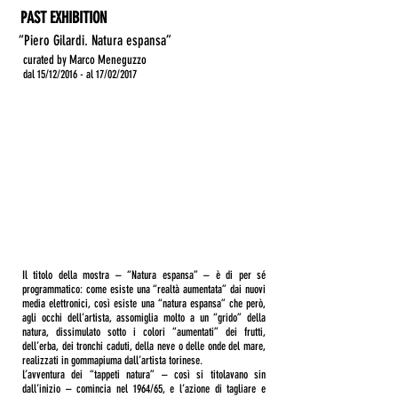
PAST EXHIBITION
“Piero Gilardi. Natura espansa”
curated by Marco Meneguzzo
dal 15/12/2016 - al 17/02/2017
Il titolo della mostra – “Natura espansa” – è di per sé
programmatico: come esiste una “realtà aumentata” dai nuovi
media elettronici, così esiste una “natura espansa” che però,
agli occhi dell’artista, assomiglia molto a un “grido” della
natura, dissimulato sotto i colori “aumentati” dei frutti,
dell’erba, dei tronchi caduti, della neve o delle onde del mare,
realizzati in gommapiuma dall’artista torinese.
L’avventura dei “tappeti natura” – così si titolavano sin
dall’inizio – comincia nel 1964/65, e l’azione di tagliare e