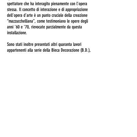
spettatore che ha interagito pienamente con l’opera
stessa. Il concetto di interazione e di appropriazione
dell’opera d’arte è un punto cruciale della creazione
“mazzucchelliana”, come testimoniano le opere degli
anni ‘60 e ’70, rievocate parzialmente da questa
installazione.
Sono stati inoltre presentati altri quaranta lavori
appartenenti alla serie della Bieca Decorazione (B.D.),
iniziata nei primi anni 2000. Si tratta di opere
gonfiate di aria, progettate per essere appese alla
parete come quadri, in cui spicca il forte senso
decorativo, un segno estetico da inserire nell’ambito
del quotidiano, che può essere goduto come il resto
delle cose che ci circondano.