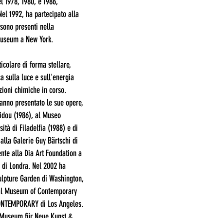
l 1978, 1980, e 1986,
el 1992, ha partecipato alla
sono presenti nella
useum a New York.
icolare di forma stellare,
a sulla luce e sull'energia
zioni chimiche in corso.
nno presentato le sue opere,
idou (1986), al Museo
sità di Filadelfia (1988) e di
alla Galerie Guy Bärtschi di
nte alla Dia Art Foundation a
 di Londra. Nel 2002 ha
lpture Garden di Washington,
 al Museum of Contemporary
ONTEMPORARY di Los Angeles.
| Museum für Neue Kunst &