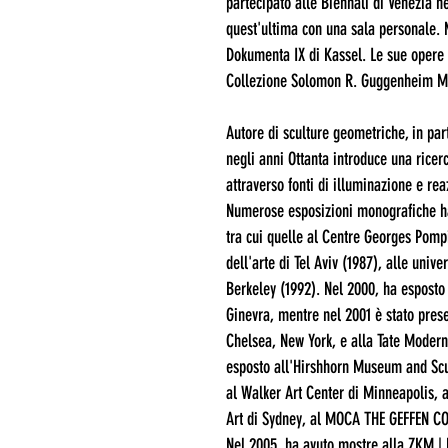
partecipato alle Biennali di Venezia ne
quest'ultima con una sala personale. N
Dokumenta IX di Kassel. Le sue opere 
Collezione Solomon R. Guggenheim M
Autore di sculture geometriche, in part
negli anni Ottanta introduce una ricerc
attraverso fonti di illuminazione e rea
Numerose esposizioni monografiche ha
tra cui quelle al Centre Georges Pomp
dell'arte di Tel Aviv (1987), alle univer
Berkeley (1992). Nel 2000, ha esposto 
Ginevra, mentre nel 2001 è stato prese
Chelsea, New York, e alla Tate Modern
esposto all'Hirshhorn Museum and Scu
al Walker Art Center di Minneapolis,
Art di Sydney, al MOCA THE GEFFEN C
Nel 2005, ha avuto mostre alla ZKM 