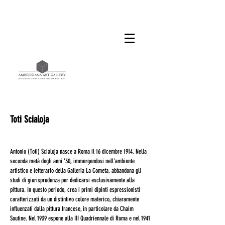
Toti Scialoja
Antonio (Toti) Scialoja nasce a Roma il 16 dicembre 1914. Nella
seconda metà degli anni '30, immergendosi nell'ambiente
artistico e letterario della Galleria La Cometa, abbandona gli
studi di giurisprudenza per dedicarsi esclusivamente alla
pittura. In questo periodo, crea i primi dipinti espressionisti
caratterizzati da un distintivo colore materico, chiaramente
influenzati dalla pittura francese, in particolare da Chaim
Soutine. Nel 1939 espone alla III Quadriennale di Roma e nel 1941