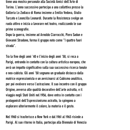
tiene una mostra personale alla Società Amici dell’Arte di
Torino. L'anno successivo partecipa a una collettiva presso la
Galleria Lo Zodiaco di Roma insieme a Emilio Vedova, Giulio
Turcato e Leoncillo Leonardi. Durante la Resistenza svolge un
ruolo attivo e inizia a lavorare nel teatro, realizzando le sue
prime scenografie.
Dopo la guerra, insieme ad Arnoldo Ciarrocchi, Piero Sadun e
Giovanni Stradone, forma il gruppo noto come “I quattro fuori
strada”.
Tra la fine degli anni '40 e l'inizio degli anni '50, si reca a
Parigi, entrando in contatto con la cultura artistica europea, che
avrà un impatto significativo sulla sua successiva ricerca tonale
e neo-cubista. Gli anni '50 segnano un graduale distacco dalla
matrice espressionista e un avvicinarsi al Cubismo analitico,
per poi evolvere verso l'astrazione. Il suo incontro con il gruppo
Origine, avverso alle qualità decorative dell’arte astratta, e il
viaggio negli Stati Uniti nel 1956, dove entra in contatto con i
protagonisti dell’Espressionismo astratto, lo spingono a
esplorare ulteriormente il colore, la materia e il gesto.
Nel 1960 si trasferisce a New York e dal 1961 al 1963 risiede a
Parigi. Al suo ritorno in Italia, partecipa alla Biennale di Venezia
nel 1964. Gli anni '70 sono segnati da una fase di relativa