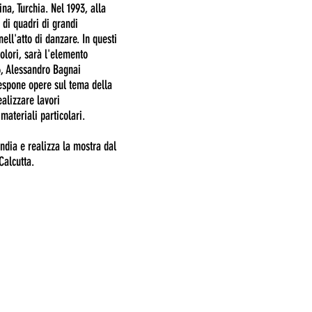
na, Turchia. Nel 1993, alla
di quadri di grandi
ell'atto di danzare. In questi
 colori, sarà l'elemento
6, Alessandro Bagnai
 espone opere sul tema della
ealizzare lavori
 materiali particolari.
ndia e realizza la mostra dal
Calcutta.
Milano, 20123 - Via Sant'Agnese 18
T. 02 89459708
M.
info@ambrosianaarte.com
P.IVA 09796810969