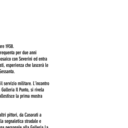
bre 1938.
 frequenta per due anni
osaico con Severini ed entra
isti, esperienza che lascerà le
Sessanta.
 il servizio militare. L'incontro
Galleria Il Punto, si rivela
 allestisce la prima mostra
ltri pittori, da Casorati a
la segnaletica stradale e
una personale alla Galleria La