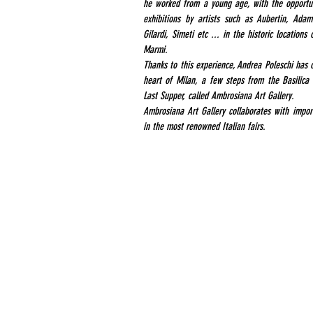
he worked from a young age, with the opportun
exhibitions by artists such as Aubertin, Adami,
Gilardi, Simeti etc ... in the historic locations
Marmi.
Thanks to this experience, Andrea Poleschi has
heart of Milan, a few steps from the Basilica
Last Supper, called Ambrosiana Art Gallery.
Ambrosiana Art Gallery collaborates with import
in the most renowned Italian fairs.