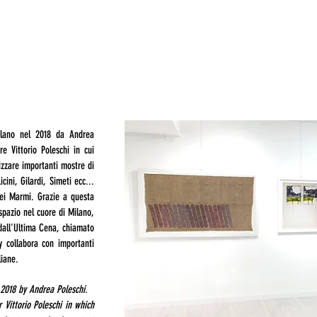
ilano nel 2018 da Andrea
re Vittorio Poleschi in cui
nizzare importanti mostre di
cini, Gilardi, Simeti ecc...
 dei Marmi. Grazie a questa
pazio nel cuore di Milano,
 dall'Ultima Cena, chiamato
y collabora con importanti
liane.
2018 by Andrea Poleschi.
r Vittorio Poleschi in which