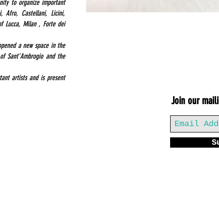
ity to organize important
 Afro, Castellani, Licini,
 of Lucca, Milan , Forte dei
 opened a new space in the
 of Sant’Ambrogio and the
ant artists and is present
Join our maili
S
Milano, 20123 - Via Sant'Agnese 18
T. 02 89459708
M.
info@ambrosianaarte.com
P.IVA 09796810969