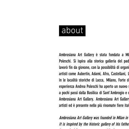
about
Ambrosiana Art Gallery è stata fondata a M
Poleschi. Si ispira alla storica galleria del pad
lavorò fin da giovane, con la possibilità di orga
artisti come Aubertin, Adami, Afro, Castellani, Li
in le località storiche di Lucca, Milano, Forte
esperienza Andrea Poleschi ha aperto un nuovo s
a pochi passi dalla Basilica di Sant'Ambrogio e
Ambrosiana Art Gallery. Ambrosiana Art Galler
artisti ed è presente nelle più rinomate fiere ita
Ambrosiana Art Gallery was founded in Milan in 
It is inspired by the historic gallery of his fathe