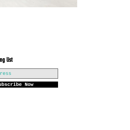
ng list
ubscribe Now